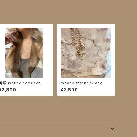
再販uneune necklace
moon✴︎star necklace
¥2,800
¥2,800