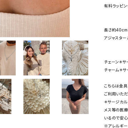
有料ラッピン
長さ約40cm
アジャスターあ
チェーン＊サ
チャーム＊サ
こちらは金
ご利用いただ
＊サージカル
メス等の医
いるので安心
※アレルギ