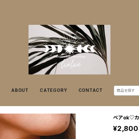
E
ABOUT
CATEGORY
CONTACT
ペアok♡カ
¥2,800