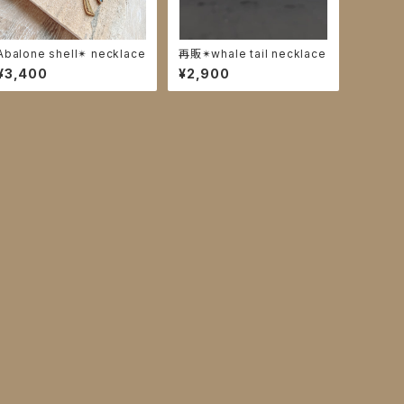
Abalone shell✴︎ necklace
再販✴︎whale tail necklace
¥3,400
¥2,900