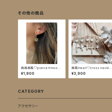
その他の商品
再再再販♡pierce＊moon&
再販Heart♡cross neckla
Heart
ce
¥1,800
¥3,900
CATEGORY
アクセサリー