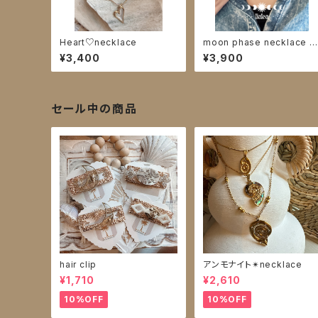
Heart♡necklace
moon phase necklace si
ver
¥3,400
¥3,900
セール中の商品
hair clip
アンモナイト✴︎necklace
¥1,710
¥2,610
10%OFF
10%OFF