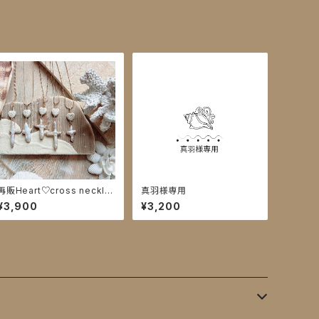
再販Heart♡cross neckla
真羽様専用
ce
¥3,900
¥3,200