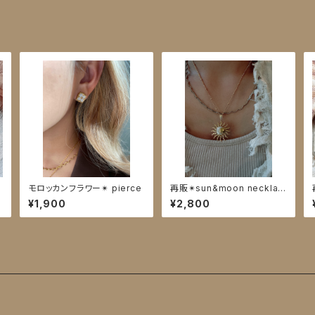
e
モロッカンフラワー✴︎ pierce
再販✴︎sun&moon necklac
e
¥1,900
¥2,800