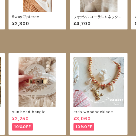
l
5way♡pierce
フォッシルコーラル✴︎ネックレ
ス
¥2,300
¥4,700
sun heart bangle
crab woodnecklace
¥2,250
¥3,060
10%OFF
10%OFF