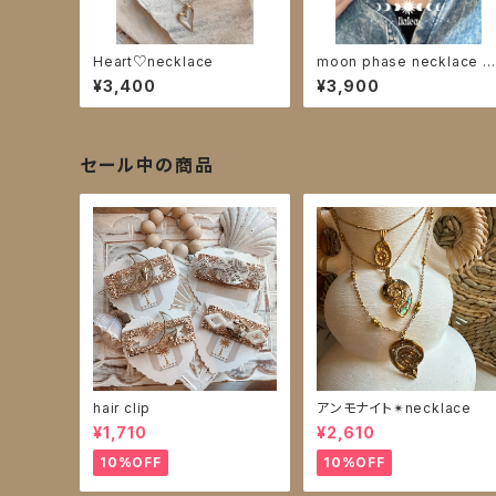
Heart♡necklace
moon phase necklace si
ver
¥3,400
¥3,900
セール中の商品
hair clip
アンモナイト✴︎necklace
¥1,710
¥2,610
10%OFF
10%OFF