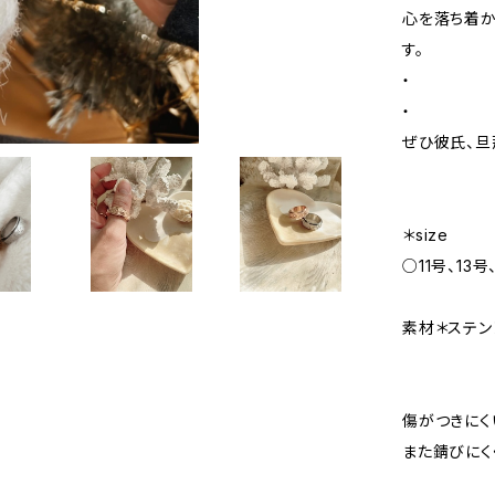
心を落ち着か
す。
・
・
ぜひ彼氏、旦
＊size
○11号、13号
素材＊ステン
傷がつきにく
また錆びにく