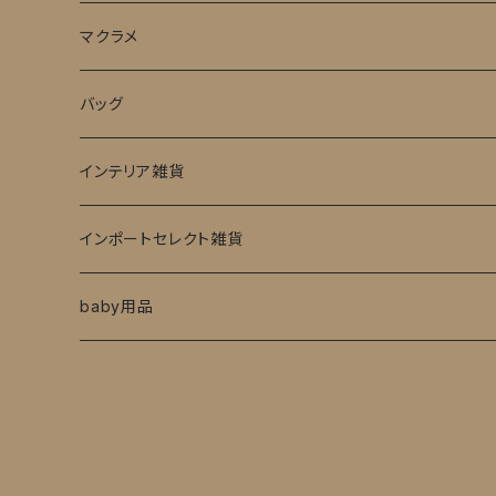
ピアス
マクラメ
ネックレス
baby用品
バッグ
アクセサリーケース
インテリア雑貨
インポートセレクト雑貨
baby用品