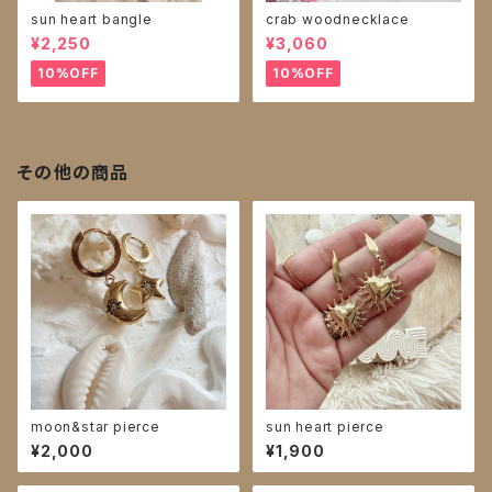
sun heart bangle
crab woodnecklace
¥2,250
¥3,060
10%OFF
10%OFF
その他の商品
moon&star pierce
sun heart pierce
¥2,000
¥1,900