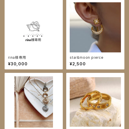
rina様専用
star&moon pierce
¥30,000
¥2,500