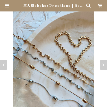
再入荷choker♡necklace | liale
a