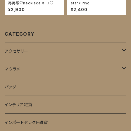
再再販♡necklace ✵ ☽♡
star✴︎ ring
¥2,900
¥2,400
CATEGORY
アクセサリー
ピアス
マクラメ
ネックレス
baby用品
バッグ
アクセサリーケース
インテリア雑貨
インポートセレクト雑貨