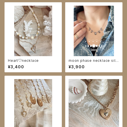
Heart♡necklace
moon phase necklace silv
er
¥3,400
¥3,900