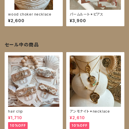
wood choker necklace
パームルート✴︎ピアス
¥2,600
¥3,900
セール中の商品
hair clip
アンモナイト✴︎necklace
¥1,710
¥2,610
10%OFF
10%OFF