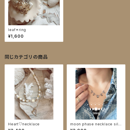
leaf✴︎ring
¥1,600
同じカテゴリの商品
Heart♡necklace
moon phase necklace silv
er