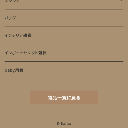
ピアス
マクラメ
ネックレス
baby用品
バッグ
アクセサリーケース
インテリア雑貨
インポートセレクト雑貨
baby用品
商品一覧に戻る
© lialea