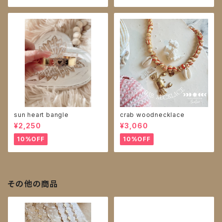
sun heart bangle
crab woodnecklace
¥2,250
¥3,060
10%OFF
10%OFF
その他の商品