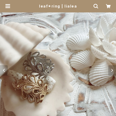
leaf✴︎ring | lialea