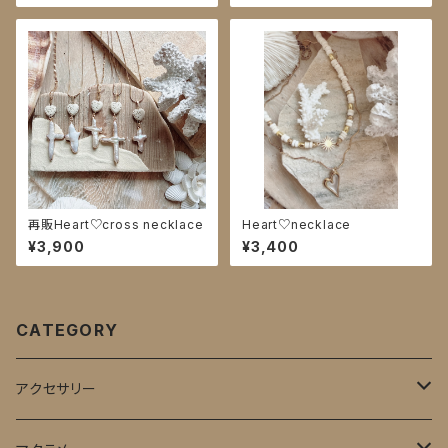
再販Heart♡cross necklace
Heart♡necklace
¥3,900
¥3,400
CATEGORY
アクセサリー